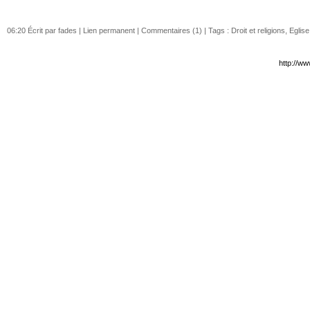
06:20 Écrit par fades |
Lien permanent
|
Commentaires (1)
| Tags :
Droit et religions
,
Eglise
http://w