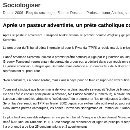
Sociologiser
Depuis 2006 - Blog du sociologue Fabrice Desplan - Protestantisme, Antilles, san
Après un pasteur adventiste, un prête catholique 
Après le pasteur adventiste, Elisaphan Ntakirutimana, le premier homme d'église jugé pa
Seromba.
Le procureur du Tribunal pénal international pour le Rwanda (TPIR) a requis mardi, la pris
L'abbé Athanase Seromba, qui est le premier prêtre catholique jugé par la juridiction onusi
Gregory Tounsend, représentant du bureau du procureur, a déclaré dans son réquisitoire
Le juriste américain a allégué que Seromba avait ordonné à un conducteur de bulldozer de 
représentant du procureur.
"Non seulement, il a donné l'ordre, mais il aussi payé pour ce faire et supervisé l'exécution
Tounsend a indiqué que la commune de Kivumu dans laquelle se trouvait l'église de Nyange ét
De son côté le conseil principal de la défense, Me Patrice Monthé (Cameroun), a plaidé l'in
L'avocat a dénoncé les allégations "spécieuses" du procureur et "les témoignages à décharg
Seromba s'est rendu au TPIR en février 2002 depuis son exil en Italie où il avait pu poursuiv
Deux autres prêtres catholiques, les abbés Hormisdas Nsengimana et Emmanuel Rukundo, 
.
Le plus haut responsable religieux arrêté par le tribunal, l'évêque anglican Samuel Musab
Basé à Arusha, en Tanzanie, le TPIR est chargé de rechercher et juger les principaux respo
Il a prononcé à ce jour 25 condamnations et 3 acquittements.