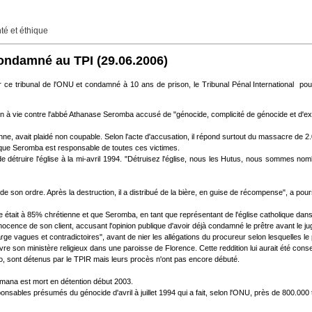
té et éthique
condamné au TPI
(29.06.2006)
r ce tribunal de l'ONU et condamné à 10 ans de prison, le Tribunal Pénal International po
on à vie contre l'abbé Athanase Seromba accusé de "génocide, complicité de génocide et d'ext
enne, avait plaidé non coupable. Selon l'acte d'accusation, il répond surtout du massacre de 2
 que Seromba est responsable de toutes ces victimes.
détruire l'église à la mi-avril 1994. "Détruisez l'église, nous les Hutus, nous sommes nomb
 de son ordre. Après la destruction, il a distribué de la bière, en guise de récompense", a pours
ait à 85% chrétienne et que Seromba, en tant que représentant de l'église catholique dans la 
nocence de son client, accusant l'opinion publique d'avoir déjà condamné le prêtre avant le j
e vagues et contradictoires", avant de nier les allégations du procureur selon lesquelles le 
re son ministère religieux dans une paroisse de Florence. Cette reddition lui aurait été consei
sont détenus par le TPIR mais leurs procès n'ont pas encore débuté.
yimana est mort en détention début 2003.
nsables présumés du génocide d'avril à juillet 1994 qui a fait, selon l'ONU, près de 800.000 