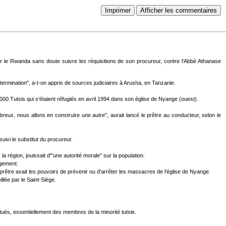
Imprimer
Afficher les commentaires
ur le Rwanda sans doute suivre les réquisitions de son procureur, contre l'Abbé Athanase
ermination", a-t-on appris de sources judiciaires à Arusha, en Tanzanie.
.000 Tutsis qui s'étaient réfugiés en avril 1994 dans son église de Nyange (ouest).
reux, nous allons en construire une autre", aurait lancé le prêtre au conducteur, selon le
uivi le substitut du procureur.
région, jouissait d'"une autorité morale" sur la population.
ugement.
prêtre avait les pouvoirs de prévenir ou d'arrêter les massacres de l'église de Nyange.
llée par le Saint-Siège.
tués, essentiellement des membres de la minorité tutsie.