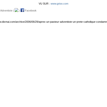
VU SUR :
www.grioo.com
 Adventiste
|
|
Facebook
ww.dixmai.com/archive/2006/06/29/apres-un-pasteur-adventiste-un-prete-catholique-condamn