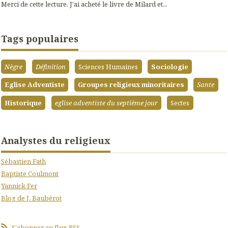
Merci de cette lecture. J'ai acheté le livre de Milard et...
Tags populaires
Nègre
Définition
Sciences Humaines
Sociologie
Eglise Adventiste
Groupes religieux minoritaires
Sante
Historique
eglise adventiste du septième jour
Sectes
Analystes du religieux
Sébastien Fath
Baptiste Coulmont
Yannick Fer
Blog de J. Baubérot
S'abonner au flux RSS