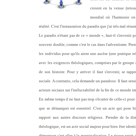
croient en la venue (retou
mondial où l'harmonie en 
réalité. C'est l'instauration du paradis que j'ai très mal résum
Le paradis n'étant pas de ce « monde », faut-il s'investir 
souvent double, comme c'est le cas dans l'adventisme. Premi
les individus pour qu'ils aient une ascèse (une pratique r
avec les exigences théologiques, comprises par le groupe à
de son histoire. Pour y arriver il faut s'investir, se rap
sociale. A contrario, cela demande un paradoxe. Il faut sensi
acteurs sociaux sur l'inéluctabilité de la fin de ce monde i
En même temps il ne faut pas trop s'écarter de celle-ci pour
que se démarquer est essentiel. C'est un acte qui pose bi
rapport aux autres discours religieux. Prendre de la di
théologique, est un acte social majeur pour bien être identif
démarquer c'est aller à la marginalisation. Le risque serait