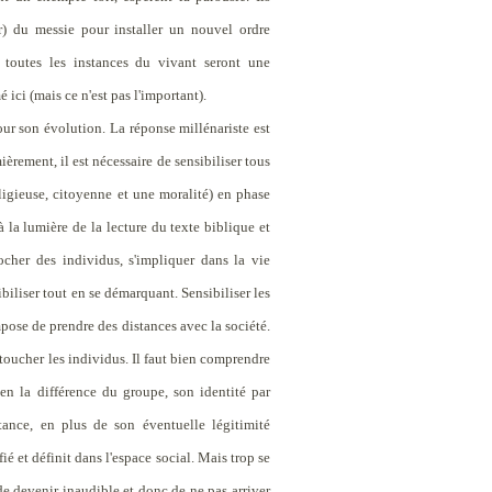
r) du messie pour installer un nouvel ordre
toutes les instances du vivant seront une
é ici (mais ce n'est pas l'important).
pour son évolution. La réponse millénariste est
èrement, il est nécessaire de sensibiliser tous
eligieuse, citoyenne et une moralité) en phase
 la lumière de la lecture du texte biblique et
procher des individus, s'impliquer dans la vie
biliser tout en se démarquant. Sensibiliser les
mpose de prendre des distances avec la société.
 toucher les individus. Il faut bien comprendre
en la différence du groupe, son identité par
stance, en plus de son éventuelle légitimité
ié et définit dans l'espace social. Mais trop se
 de devenir inaudible et donc de ne pas arriver