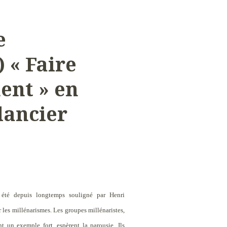
e
) « Faire
ent » en
lancier
 été depuis longtemps souligné par Henri
 les millénarismes. Les groupes millénaristes,
t un exemple fort, espèrent la parousie. Ils