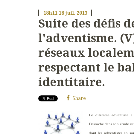
18h11
18
juil. 2013
Suite des défis d
l'adventisme. (V
réseaux localem
respectant le ba
identitaire.
Share
Le dilemme adventiste a
Desroche dans son étude sur
dont les adventistes en son