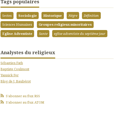
Tags populaires
Sectes
Sociologie
Historique
Nègre
Définition
Sciences Humaines
Groupes religieux minoritaires
Eglise Adventiste
Sante
eglise adventiste du septième jour
Analystes du religieux
Sébastien Fath
Baptiste Coulmont
Yannick Fer
Blog de J. Baubérot
S'abonner au flux RSS
S'abonner au flux ATOM