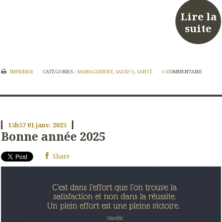
Lire la
suite
IMPRIMER
CATÉGORIES :
MANAGEMENT
,
SAEXFO
,
SANTÉ
0
COMMENTAIRE
15h57
01
janv. 2025
Bonne année 2025
Share