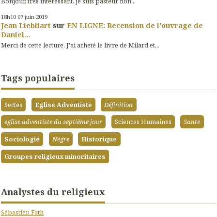
Bonjour, très intéressant, je suis pasteur non...
18h10
07
juin 2019
Jean Liebliart
sur
EN LIGNE: Recension de l'ouvrage de
Daniel...
Merci de cette lecture. J'ai acheté le livre de Milard et...
Tags populaires
Sectes
Eglise Adventiste
Définition
eglise adventiste du septième jour
Sciences Humaines
Sante
Sociologie
Nègre
Historique
Groupes religieux minoritaires
Analystes du religieux
Sébastien Fath