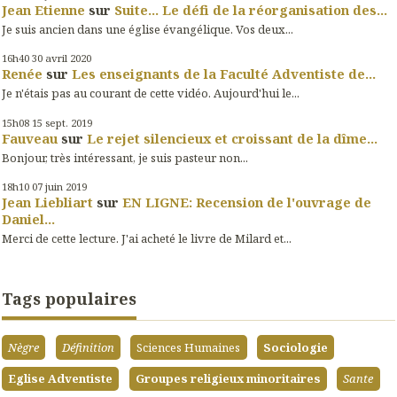
Jean Etienne
sur
Suite... Le défi de la réorganisation des...
Je suis ancien dans une église évangélique. Vos deux...
16h40
30
avril 2020
Renée
sur
Les enseignants de la Faculté Adventiste de...
Je n'étais pas au courant de cette vidéo. Aujourd'hui le...
15h08
15
sept. 2019
Fauveau
sur
Le rejet silencieux et croissant de la dîme...
Bonjour, très intéressant, je suis pasteur non...
18h10
07
juin 2019
Jean Liebliart
sur
EN LIGNE: Recension de l'ouvrage de
Daniel...
Merci de cette lecture. J'ai acheté le livre de Milard et...
Tags populaires
Nègre
Définition
Sciences Humaines
Sociologie
Eglise Adventiste
Groupes religieux minoritaires
Sante