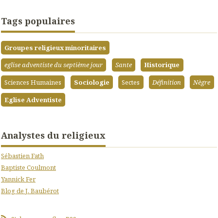
Tags populaires
Groupes religieux minoritaires
eglise adventiste du septième jour
Sante
Historique
Sciences Humaines
Sociologie
Sectes
Définition
Nègre
Eglise Adventiste
Analystes du religieux
Sébastien Fath
Baptiste Coulmont
Yannick Fer
Blog de J. Baubérot