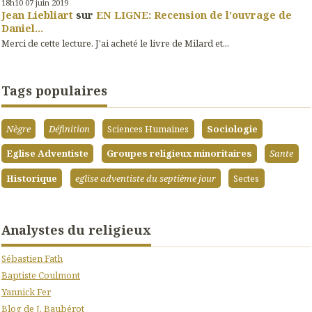
18h10
07
juin 2019
Jean Liebliart
sur
EN LIGNE: Recension de l'ouvrage de
Daniel...
Merci de cette lecture. J'ai acheté le livre de Milard et...
Tags populaires
Nègre
Définition
Sciences Humaines
Sociologie
Eglise Adventiste
Groupes religieux minoritaires
Sante
Historique
eglise adventiste du septième jour
Sectes
Analystes du religieux
Sébastien Fath
Baptiste Coulmont
Yannick Fer
Blog de J. Baubérot