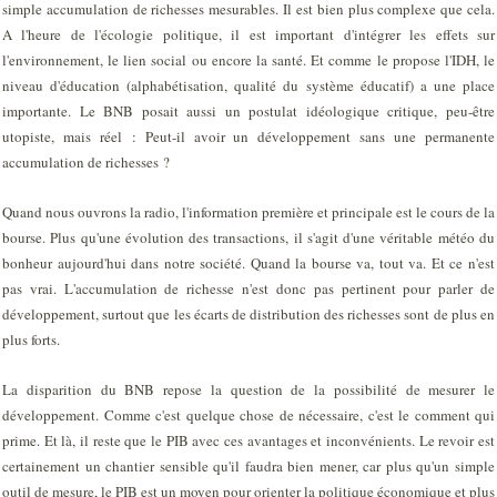
simple accumulation de richesses mesurables. Il est bien plus complexe que cela.
A l'heure de l'écologie politique, il est important d'intégrer les effets sur
l'environnement, le lien social ou encore la santé. Et comme le propose l'IDH, le
niveau d'éducation (alphabétisation, qualité du système éducatif) a une place
importante. Le BNB posait aussi un postulat idéologique critique, peu-être
utopiste, mais réel : Peut-il avoir un développement sans une permanente
accumulation de richesses ?
Quand nous ouvrons la radio, l'information première et principale est le cours de la
bourse. Plus qu'une évolution des transactions, il s'agit d'une véritable météo du
bonheur aujourd'hui dans notre société. Quand la bourse va, tout va. Et ce n'est
pas vrai. L'accumulation de richesse n'est donc pas pertinent pour parler de
développement, surtout que les écarts de distribution des richesses sont de plus en
plus forts.
La disparition du BNB repose la question de la possibilité de mesurer le
développement. Comme c'est quelque chose de nécessaire, c'est le comment qui
prime. Et là, il reste que le PIB avec ces avantages et inconvénients. Le revoir est
certainement un chantier sensible qu'il faudra bien mener, car plus qu'un simple
outil de mesure, le PIB est un moyen pour orienter la politique économique et plus