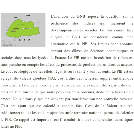
L'abandon du BNB repose la question sur la
pertinence des indices qui mesurent le
développement des sociétés. Le plus connu, face
auquel le BNB se considérait comme une
alternative est le PIB. Ses limites sont connues
surtout des élèves de Sciences économiques et
sociales dans tous les lycées de France. Le PIB mesure la création de richesses,
sans prendre en compte les effets du processus de production sur d'autres acteurs.
Le coût écologique ou les effets négatifs sur la santé y sont absents. Le PIB est un
agrégat de valeurs ajoutées (VA), c'est-à-dire des richesses supplémentaires que
nous créons. Pour cela nous ne créons pas de manières ex nihilo, à partir de rien,
mais en fonction de ce que nous pouvons nous procurer, donc de richesses déjà
créées. Nous allons y ajouter, souvent par transformation une nouvelle richesse.
C'est cet ajout qui est calculé à chaque fois. C'est de la Valeur Ajoutée.
Additionner toutes les valeurs ajoutées sur le territoire national permet de calculer
le PIB. Ce rappel est important car il conduit à mieux comprendre les critiques
faites au PIB.