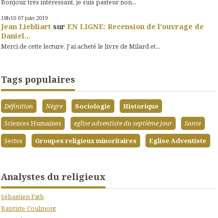
Bonjour, très intéressant, je suis pasteur non...
18h10
07
juin 2019
Jean Liebliart
sur
EN LIGNE: Recension de l'ouvrage de
Daniel...
Merci de cette lecture. J'ai acheté le livre de Milard et...
Tags populaires
Définition
Nègre
Sociologie
Historique
Sciences Humaines
eglise adventiste du septième jour
Sante
Sectes
Groupes religieux minoritaires
Eglise Adventiste
Analystes du religieux
Sébastien Fath
Baptiste Coulmont