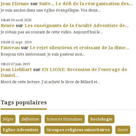
Jean Etienne
sur
Suite... Le défi de la réorganisation des...
Je suis ancien dans une église évangélique. Vos deux...
16h40
30
avril 2020
Renée
sur
Les enseignants de la Faculté Adventiste de...
Je n'étais pas au courant de cette vidéo. Aujourd'hui le...
15h08
15
sept. 2019
Fauveau
sur
Le rejet silencieux et croissant de la dîme...
Bonjour, très intéressant, je suis pasteur non...
18h10
07
juin 2019
Jean Liebliart
sur
EN LIGNE: Recension de l'ouvrage de
Daniel...
Merci de cette lecture. J'ai acheté le livre de Milard et...
Tags populaires
Nègre
Définition
Sciences Humaines
Sociologie
Eglise Adventiste
Groupes religieux minoritaires
Sante