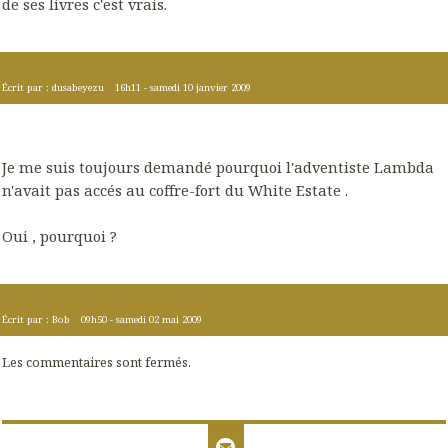
de ses livres c'est vrais.
Écrit par :
dusabeyezu
16h11
-
samedi 10
janvier 2009
Je me suis toujours demandé pourquoi l'adventiste Lambda
n'avait pas accés au coffre-fort du White Estate .
Oui , pourquoi ?
Écrit par :
Bob
09h50
-
samedi 02
mai 2009
Les commentaires sont fermés.