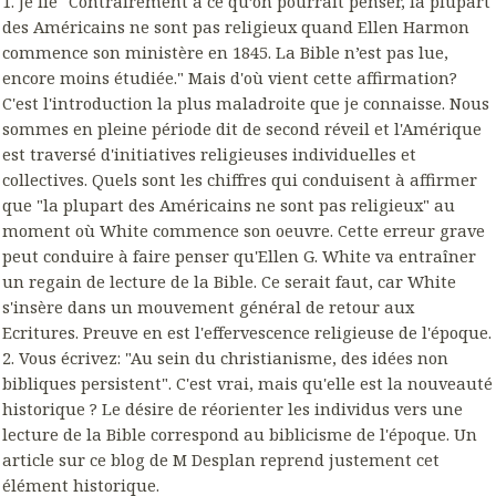
1. Je lie "Contrairement à ce qu’on pourrait penser, la plupart
des Américains ne sont pas religieux quand Ellen Harmon
commence son ministère en 1845. La Bible n’est pas lue,
encore moins étudiée." Mais d'où vient cette affirmation?
C'est l'introduction la plus maladroite que je connaisse. Nous
sommes en pleine période dit de second réveil et l'Amérique
est traversé d'initiatives religieuses individuelles et
collectives. Quels sont les chiffres qui conduisent à affirmer
que "la plupart des Américains ne sont pas religieux" au
moment où White commence son oeuvre. Cette erreur grave
peut conduire à faire penser qu'Ellen G. White va entraîner
un regain de lecture de la Bible. Ce serait faut, car White
s'insère dans un mouvement général de retour aux
Ecritures. Preuve en est l'effervescence religieuse de l'époque.
2. Vous écrivez: "Au sein du christianisme, des idées non
bibliques persistent". C'est vrai, mais qu'elle est la nouveauté
historique ? Le désire de réorienter les individus vers une
lecture de la Bible correspond au biblicisme de l'époque. Un
article sur ce blog de M Desplan reprend justement cet
élément historique.