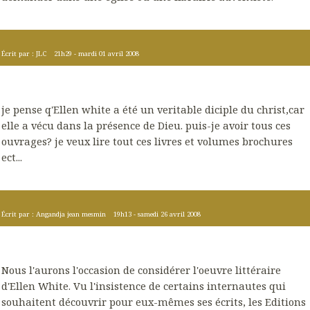
Écrit par :
JLC
21h29
-
mardi 01
avril 2008
je pense q'Ellen white a été un veritable diciple du christ,car
elle a vécu dans la présence de Dieu. puis-je avoir tous ces
ouvrages? je veux lire tout ces livres et volumes brochures
ect...
Écrit par :
Angandja jean mesmin
19h13
-
samedi 26
avril 2008
Nous l'aurons l'occasion de considérer l'oeuvre littéraire
d'Ellen White. Vu l'insistence de certains internautes qui
souhaitent découvrir pour eux-mêmes ses écrits, les Editions