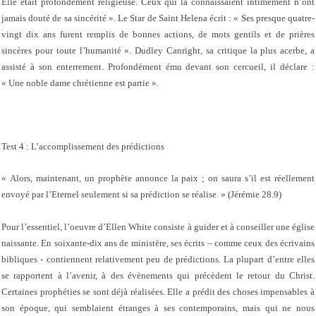
Elle était profondément religieuse. Ceux qui la connaissaient intimement n’ont
jamais douté de sa sincérité ». Le
Star
de Saint Helena écrit : « Ses presque quatre-
vingt dix ans furent remplis de bonnes actions, de mots gentils et de prières
sincères pour toute l’humanité ». Dudley Canright, sa critique la plus acerbe, a
assisté à son enterrement. Profondément ému devant son cercueil, il déclare :
« Une noble dame chrétienne est partie ».
Test 4 : L’accomplissement des prédictions
« Alors, maintenant, un prophète annonce la paix ; on saura s’il est réellement
envoyé par l’Eternel seulement si sa prédiction se réalise. » (Jérémie 28.9)
Pour l’essentiel, l’oeuvre d’Ellen White consiste à guider et à conseiller une église
naissante. En soixante-dix ans de ministère, ses écrits – comme ceux des écrivains
bibliques - contiennent relativement peu de prédictions. La plupart d’entre elles
se rapportent à l’avenir, à des évènements qui précèdent le retour du Christ.
Certaines prophéties se sont déjà réalisées. Elle a prédit des choses impensables à
son époque, qui semblaient étranges à ses contemporains, mais qui ne nous