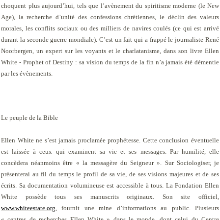
choquent plus aujourd’hui, tels que l’avènement du spiritisme moderne (le New
Age), la recherche d’unité des confessions chrétiennes, le déclin des valeurs
morales, les conflits sociaux ou des milliers de navires coulés (ce qui est arrivé
durant la seconde guerre mondiale). C’est un fait qui a frappé le journaliste René
Noorbergen, un expert sur les voyants et le charlatanisme, dans son livre
Ellen
White - Prophet of Destiny
: sa vision du temps de la fin n’a jamais été démentie
par les évènements.
Le peuple de la Bible
Ellen White ne s’est jamais proclamée prophétesse. Cette conclusion éventuelle
est laissée à ceux qui examinent sa vie et ses messages. Par humilité, elle
concèdera néanmoins être « la messagère du Seigneur ». Sur Sociologiser, je
présenterai au fil du temps le profil de sa vie, de ses visions majeures et de ses
écrits. Sa documentation volumineuse est accessible à tous. La Fondation Ellen
White possède tous ses manuscrits originaux. Son site officiel,
www.whiteestate.org
, fournit une mine d’informations au public. Plusieurs
« centres de recherches Ellen White » dans le monde, dont celui du Centre