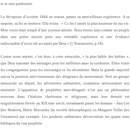
et se sent pardonnée.
La déception d’octobre 1844 ne ternira jamais sa merveilleuse expérience. A sa
surprise, sa foi se renforce. Elle écrira : « Ce fut l’année la plus heureuse de ma vie.
Mon coeur était rempli d’une joyeuse attente. Nous étions unis comme un peuple
dans une prière sincère pour une véritable expérience et une évidence
indiscutable d’avoir été acceptés par Dieu » (
1 Testimonies,
p.54).
Contre toute attente, c’est donc à cette miraculée, « la plus faible des faibles »,
que Dieu transmet des messages pour les millérites dans la confusion. Ellen visite
les congrégations pour les encourager et les réconforter. Mais la grande majorité
suivra la position anti-visionnaire des dirigeants du mouvement. Seul un groupe
minuscule au départ, les adventistes sabbatistes, examinera sérieusement son
ministère. L’apparition de prophètes auto-désignés n’est pas un phénomène
nouveau dans l’histoire chrétienne et religieuse, mais leur densité est
singulièrement élevée au XIX ème siècle, notamment parmi les femmes – Ann Lee
(les Shakers), Helen Blavatsky (la société théosophique) ou Margaret Fuller (les
Unitariens) par exemple. Les prudents sabbatistes découvriront les quatre tests
bibliques du vrai prophète.