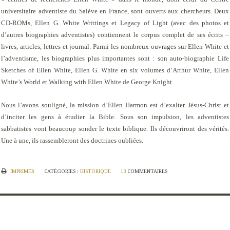
universitaire adventiste du Salève en France, sont ouverts aux chercheurs. Deux
CD-ROMs,
Ellen G. White Writtings
et
Legacy of Light
(avec des photos et
d’autres biographies adventistes) contiennent le
corpus
complet de ses écrits –
livres, articles, lettres et journal. Parmi les nombreux ouvrages sur Ellen White et
l’adventisme, les biographies plus importantes sont : son auto-biographie
Life
Sketches of Ellen White
,
Ellen G. White
en six volumes d’Arthur White,
Ellen
White’s World
et
Walking with Ellen White
de George Knight.
Nous l’avons souligné, la mission d’Ellen Harmon est d’exalter Jésus-Christ et
d’inciter les gens à étudier la Bible. Sous son impulsion, les adventistes
sabbatistes vont beaucoup sonder le texte biblique. Ils découvriront des vérités.
Une à une, ils rassembleront des doctrines oubliées.
IMPRIMER
CATÉGORIES :
HISTORIQUE
13
COMMENTAIRES