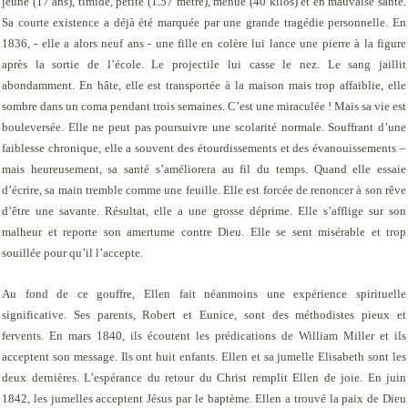
jeune (17 ans), timide, petite (1.57 mêtre), menue (40 kilos) et en mauvaise santé.
Sa courte existence a déjà été marquée par une grande tragédie personnelle. En
1836, - elle a alors neuf ans - une fille en colère lui lance une pierre à la figure
après la sortie de l’école. Le projectile lui casse le nez. Le sang jaillit
abondamment. En hâte, elle est transportée à la maison mais trop affaiblie, elle
sombre dans un coma pendant trois semaines. C’est une miraculée ! Mais sa vie est
bouleversée. Elle ne peut pas poursuivre une scolarité normale. Souffrant d’une
faiblesse chronique, elle a souvent des étourdissements et des évanouissements –
mais heureusement, sa santé s’améliorera au fil du temps. Quand elle essaie
d’écrire, sa main tremble comme une feuille. Elle est forcée de renoncer à son rêve
d’être une savante. Résultat, elle a une grosse déprime. Elle s’afflige sur son
malheur et reporte son amertume contre Dieu. Elle se sent misérable et trop
souillée pour qu’il l’accepte.
Au fond de ce gouffre, Ellen fait néanmoins une expérience spirituelle
significative. Ses parents, Robert et Eunice, sont des méthodistes pieux et
fervents. En mars 1840, ils écoutent les prédications de William Miller et ils
acceptent son message. Ils ont huit enfants. Ellen et sa jumelle Elisabeth sont les
deux dernières. L’espérance du retour du Christ remplit Ellen de joie. En juin
1842, les jumelles acceptent Jésus par le baptème. Ellen a trouvé la paix de Dieu