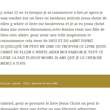
j; avais 12 ou 14 lorsque jè ai commencer a lire,at apres je
suis tomber sur un livre en lambeau intitule jesus christ de
ellen g white ce livre me bouleversa et jè ai vu jesus christ
dans une autres dimenssion,cette femme etais une fille de
Dieu rien afaire ,pour avoir une telle inspiration et
connaissance cela vient de DIEU ET DU sAINT ESPRIT.
SI QUELQUÈ UN PEUT ME DIRE OU TROUVER CE LIVRE JESUS
CHRIST DE ELLEN G WHITE AIDER MOI PARDON JE VEUT CE
LIVRE CA FAIT PLUSOU MOINS 20 ANS QUE JE LE CHERCHE
MERCI A TOUS
Écrit par :
gabriel
15h55
-
dimanche 30
mars 2008
Gabriel, pour se procurer le livre Jésus-Christ on peut le
demander dans une église ou une librairie adventiste.