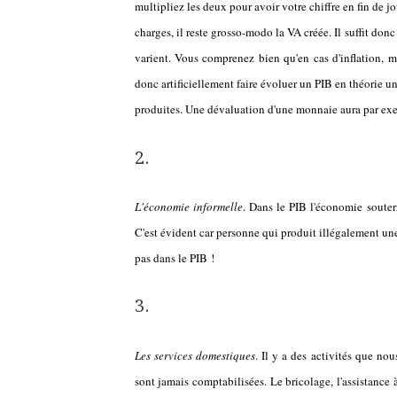
multipliez les deux pour avoir votre chiffre en fin de 
charges, il reste grosso-modo la VA créée. Il suffit donc
varient. Vous comprenez bien qu'en cas d'inflation,
donc artificiellement faire évoluer un PIB en théorie u
produites. Une dévaluation d'une monnaie aura par exe
L'économie informelle
. Dans le PIB l'économie souterra
C'est évident car personne qui produit illégalement une 
pas dans le PIB !
Les services domestiques
. Il y a des activités que n
sont jamais comptabilisées. Le bricolage, l'assistance 