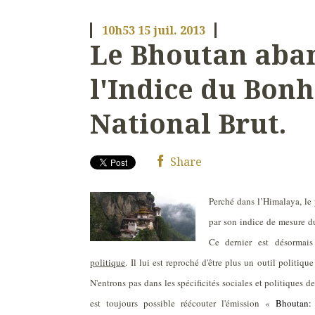
10h53
15
juil. 2013
Le Bhoutan aba
l'Indice du Bon
National Brut.
Share
Perché dans l’Himalaya, le 
par son indice de mesure d
Ce dernier est désorma
politique
. Il lui est reproché d'être plus un outil politiqu
N'entrons pas dans les spécificités sociales et politiques d
est toujours possible réécouter l'émission «
Bhoutan: