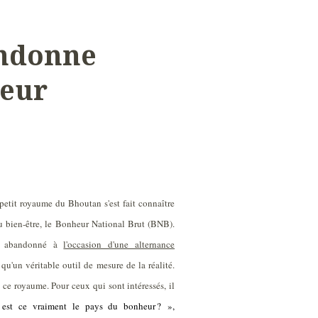
ndonne
heur
petit royaume du Bhoutan s'est fait connaître
u bien-être, le Bonheur National Brut (BNB).
is abandonné à
l'occasion d'une alternance
e qu'un véritable outil de mesure de la réalité.
e ce royaume. Pour ceux qui sont intéressés, il
 est ce vraiment le pays du bonheur ? »,