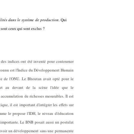
lités dans le système de production
. Qui
 sont ceux qui sont exclus ?
e des indices ont été inventé pour contourner
s connu est l'Indice du Développement Humain
e de l'ONU. Le Bhoutan avait opté pour le
et au devant de la scène l'idée que le
ccumulation de richesses mesurables. Il est
que, il est important d'intégrer les effets sur
omme le propose l'IDH, le niveau d'éducation
e importante. Le BNB posait aussi un postulat
il avoir un développement sans une permanente