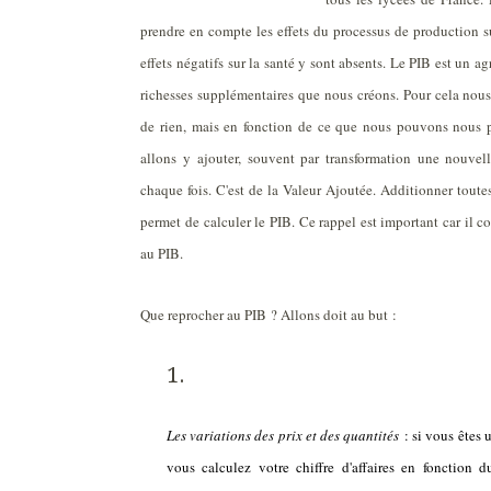
prendre en compte les effets du processus de production su
effets négatifs sur la santé y sont absents. Le PIB est un ag
richesses supplémentaires que nous créons. Pour cela nous 
de rien, mais en fonction de ce que nous pouvons nous p
allons y ajouter, souvent par transformation une nouvelle
chaque fois. C'est de la Valeur Ajoutée. Additionner toutes 
permet de calculer le PIB. Ce rappel est important car il c
au PIB.
Que reprocher au PIB ? Allons doit au but :
Les variations des prix et des quantités
: si vous êtes
vous calculez votre chiffre d'affaires en fonction d