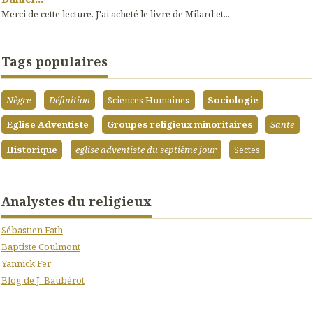
Merci de cette lecture. J'ai acheté le livre de Milard et...
Tags populaires
Nègre
Définition
Sciences Humaines
Sociologie
Eglise Adventiste
Groupes religieux minoritaires
Sante
Historique
eglise adventiste du septième jour
Sectes
Analystes du religieux
Sébastien Fath
Baptiste Coulmont
Yannick Fer
Blog de J. Baubérot