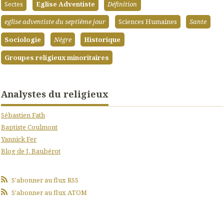
Sectes
Eglise Adventiste
Définition
eglise adventiste du septième jour
Sciences Humaines
Sante
Sociologie
Nègre
Historique
Groupes religieux minoritaires
Analystes du religieux
Sébastien Fath
Baptiste Coulmont
Yannick Fer
Blog de J. Baubérot
S'abonner au flux RSS
S'abonner au flux ATOM