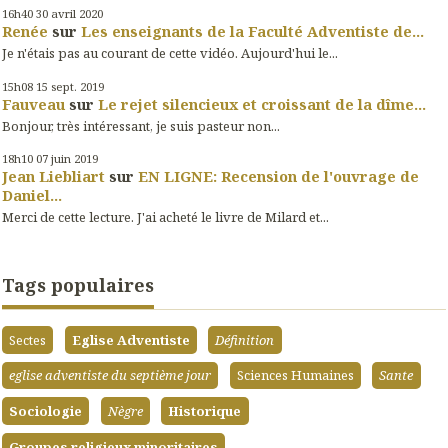
16h40
30
avril 2020
Renée
sur
Les enseignants de la Faculté Adventiste de...
Je n'étais pas au courant de cette vidéo. Aujourd'hui le...
15h08
15
sept. 2019
Fauveau
sur
Le rejet silencieux et croissant de la dîme...
Bonjour, très intéressant, je suis pasteur non...
18h10
07
juin 2019
Jean Liebliart
sur
EN LIGNE: Recension de l'ouvrage de
Daniel...
Merci de cette lecture. J'ai acheté le livre de Milard et...
Tags populaires
Sectes
Eglise Adventiste
Définition
eglise adventiste du septième jour
Sciences Humaines
Sante
Sociologie
Nègre
Historique
Groupes religieux minoritaires