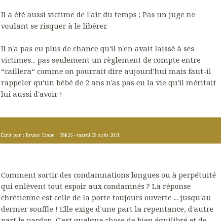
Il a été aussi victime de l'air du temps ; Pas un juge ne
voulant se risquer à le libérer.
Il n'a pas eu plus de chance qu'il n'en avait laissé à ses
victimes... pas seulement un règlement de compte entre
“caillera“ comme on pourrait dire aujourd'hui mais faut-il
rappeler qu'un bébé de 2 ans n'as pas eu la vie qu'il méritait
lui aussi d'avoir !
Écrit par :
Bruno Crane
08h26
-
mardi 09
août 2011
Comment sortir des condamnations longues ou à perpétuité
qui enlèvent tout espoir aux condamnés ? La réponse
chrétienne est celle de la porte toujours ouverte ... jusqu'au
dernier souffle ! Elle exige d'une part la repentance, d'autre
part le pardon. C'est quelque chose de bien équilibré et de