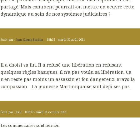
partagé. Mais comment pourrait-on mettre en oeuvre cette
dynamique au sein de nos systèmes judiciaires ?
Écrit par :
Jean-Claude Barbier
18h35
-
mardi 30
août 2011
Il a choisi sa fin. Il a refusé une libération en refusant
quelques règles basiques. Il n'a pas voulu sa libération. Ca
n'en reste pas moins un assassin et fou dangereux. Bravo la
compassion - La jeunesse Martiniquaise suit déjà ses pas.
Écrit par :
Eric
00h37
-
lundi 31
octobre 2011
Les commentaires sont fermés.