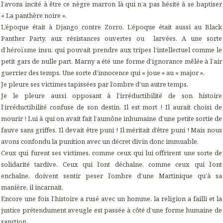
l’avons incité à être ce nègre marron là qui n’a pas hésité à se baptiser
« La panthère noire ».
L’époque était à Django contre Zorro. L’époque était aussi au Black
Panther Party, aux résistances ouvertes ou larvées. A une sorte
d’héroïsme insu, qui pouvait prendre aux tripes l’intellectuel comme le
petit gars de nulle part. Marny a été une forme d’ignorance mêlée à l’air
guerrier des temps. Une sorte d’innocence qui « joue » au « major ».
Je pleure ses victimes tapissées par l’ombre d’un autre temps.
Je le pleure aussi opposant à l’irréductibilité de son histoire
l’irréductibilité confuse de son destin. Il est mort ! Il aurait choisi de
mourir ! Lui à qui on avait fait l’aumône inhumaine d’une petite sortie de
fauve sans griffes. Il devait être puni ! Il méritait d’être puni ! Mais nous
avons confondu la punition avec un décret divin donc immuable.
Ceux qui furent ses victimes, comme ceux qui lui offrirent une sorte de
solidarité tardive. Ceux qui l’ont déchaîne, comme ceux qui l’ont
enchaîne, doivent sentir peser l’ombre d’une Martinique qu’à sa
manière, il incarnait.
Encore une fois l’histoire a rusé avec un homme, la religion a failli et la
justice prétendument aveugle est passée à côté d’une forme humaine de
sanction.