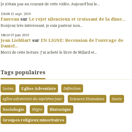
Je n'étais pas au courant de cette vidéo. Aujourd'hui le...
15h08
15
sept. 2019
Fauveau
sur
Le rejet silencieux et croissant de la dîme...
Bonjour, très intéressant, je suis pasteur non...
18h10
07
juin 2019
Jean Liebliart
sur
EN LIGNE: Recension de l'ouvrage de
Daniel...
Merci de cette lecture. J'ai acheté le livre de Milard et...
Tags populaires
Sectes
Eglise Adventiste
Définition
eglise adventiste du septième jour
Sciences Humaines
Sante
Sociologie
Nègre
Historique
Groupes religieux minoritaires