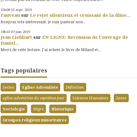
15h08
15
sept. 2019
Fauveau
sur
Le rejet silencieux et croissant de la dîme...
Bonjour, très intéressant, je suis pasteur non...
18h10
07
juin 2019
Jean Liebliart
sur
EN LIGNE: Recension de l'ouvrage de
Daniel...
Merci de cette lecture. J'ai acheté le livre de Milard et...
Tags populaires
Sectes
Eglise Adventiste
Définition
eglise adventiste du septième jour
Sciences Humaines
Sante
Sociologie
Nègre
Historique
Groupes religieux minoritaires