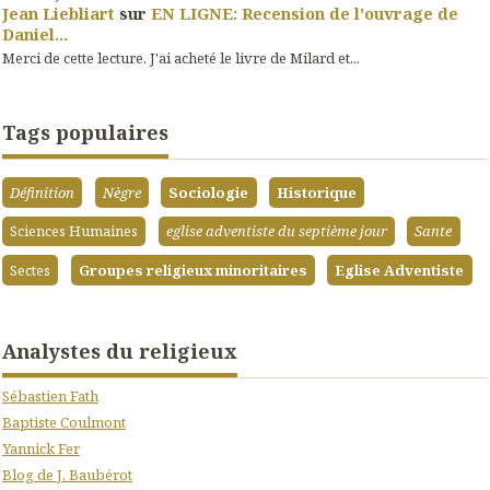
Jean Liebliart
sur
EN LIGNE: Recension de l'ouvrage de
Daniel...
Merci de cette lecture. J'ai acheté le livre de Milard et...
Tags populaires
Définition
Nègre
Sociologie
Historique
Sciences Humaines
eglise adventiste du septième jour
Sante
Sectes
Groupes religieux minoritaires
Eglise Adventiste
Analystes du religieux
Sébastien Fath
Baptiste Coulmont
Yannick Fer
Blog de J. Baubérot