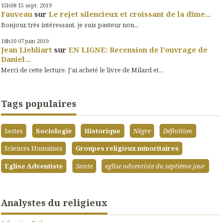
15h08
15
sept. 2019
Fauveau
sur
Le rejet silencieux et croissant de la dîme...
Bonjour, très intéressant, je suis pasteur non...
18h10
07
juin 2019
Jean Liebliart
sur
EN LIGNE: Recension de l'ouvrage de
Daniel...
Merci de cette lecture. J'ai acheté le livre de Milard et...
Tags populaires
Sectes
Sociologie
Historique
Nègre
Définition
Sciences Humaines
Groupes religieux minoritaires
Eglise Adventiste
Sante
eglise adventiste du septième jour
Analystes du religieux