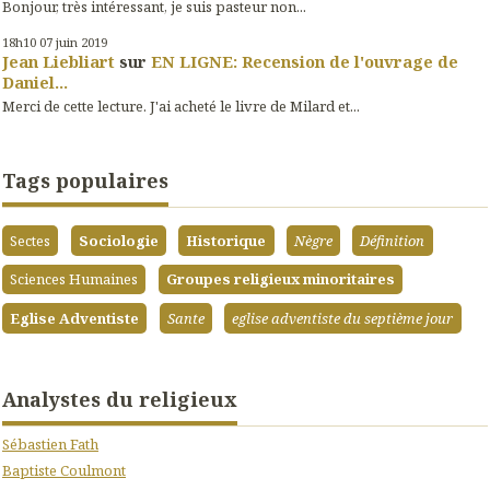
Bonjour, très intéressant, je suis pasteur non...
18h10
07
juin 2019
Jean Liebliart
sur
EN LIGNE: Recension de l'ouvrage de
Daniel...
Merci de cette lecture. J'ai acheté le livre de Milard et...
Tags populaires
Sectes
Sociologie
Historique
Nègre
Définition
Sciences Humaines
Groupes religieux minoritaires
Eglise Adventiste
Sante
eglise adventiste du septième jour
Analystes du religieux
Sébastien Fath
Baptiste Coulmont