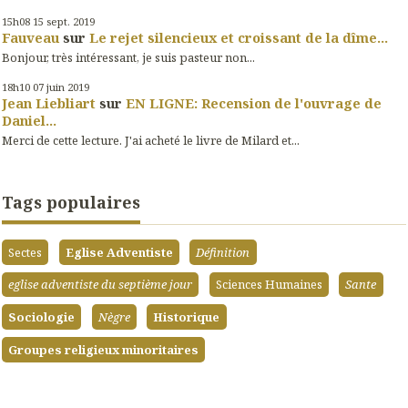
15h08
15
sept. 2019
Fauveau
sur
Le rejet silencieux et croissant de la dîme...
Bonjour, très intéressant, je suis pasteur non...
18h10
07
juin 2019
Jean Liebliart
sur
EN LIGNE: Recension de l'ouvrage de
Daniel...
Merci de cette lecture. J'ai acheté le livre de Milard et...
Tags populaires
Sectes
Eglise Adventiste
Définition
eglise adventiste du septième jour
Sciences Humaines
Sante
Sociologie
Nègre
Historique
Groupes religieux minoritaires