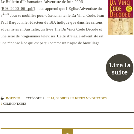
Le
B
ulletin d’
I
nformation
A
dventiste de Juin 2006
[
BIA_2006_06_.pdf
], nous apprend que l’Eglise Adventiste du
ème
7
Jour se mobilise pour désenchanter le Da Vinci Code.
Jean
Paul Barquon
, le rédacteur du
BIA
indique que dans les cartons
adventistes en Australie, un livre
The Da Vinci Code Decode
et
une série de programmes télévisés. Cette stratégie adventiste est
une réponse à ce qui est perçu comme un risque de brouillage.
Lire la
suite
IMPRIMER
CATÉGORIES :
FILM
,
GROUPES RELIGIEUX MINORITAIRES
2
COMMENTAIRES