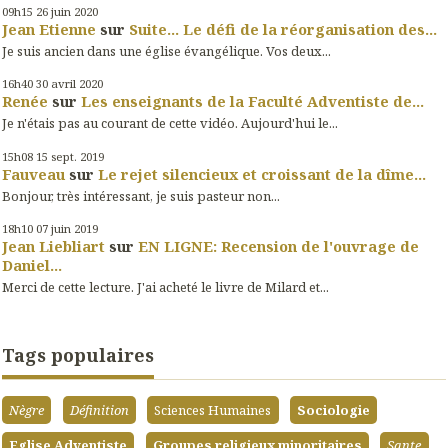
09h15
26
juin 2020
Jean Etienne
sur
Suite... Le défi de la réorganisation des...
Je suis ancien dans une église évangélique. Vos deux...
16h40
30
avril 2020
Renée
sur
Les enseignants de la Faculté Adventiste de...
Je n'étais pas au courant de cette vidéo. Aujourd'hui le...
15h08
15
sept. 2019
Fauveau
sur
Le rejet silencieux et croissant de la dîme...
Bonjour, très intéressant, je suis pasteur non...
18h10
07
juin 2019
Jean Liebliart
sur
EN LIGNE: Recension de l'ouvrage de
Daniel...
Merci de cette lecture. J'ai acheté le livre de Milard et...
Tags populaires
Nègre
Définition
Sciences Humaines
Sociologie
Eglise Adventiste
Groupes religieux minoritaires
Sante