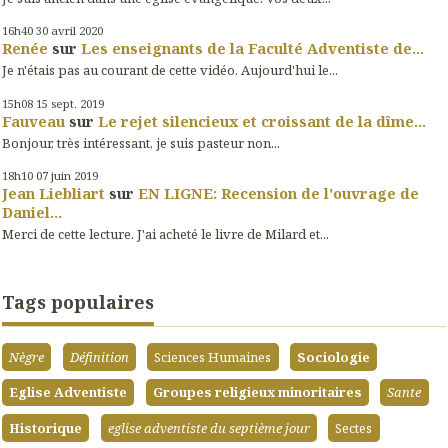
16h40
30
avril 2020
Renée
sur
Les enseignants de la Faculté Adventiste de...
Je n'étais pas au courant de cette vidéo. Aujourd'hui le...
15h08
15
sept. 2019
Fauveau
sur
Le rejet silencieux et croissant de la dîme...
Bonjour, très intéressant, je suis pasteur non...
18h10
07
juin 2019
Jean Liebliart
sur
EN LIGNE: Recension de l'ouvrage de
Daniel...
Merci de cette lecture. J'ai acheté le livre de Milard et...
Tags populaires
Nègre
Définition
Sciences Humaines
Sociologie
Eglise Adventiste
Groupes religieux minoritaires
Sante
Historique
eglise adventiste du septième jour
Sectes