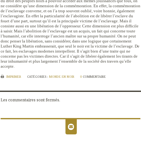
du droit des peuples noirs à pouvoir accéder aux mêmes jouissances que tous, on
ne considère qu’une dimension de la commémoration. En effet, la commémoration
de l’esclavage converne, et on l’a trop souvent oublié, voire honnie, également
l’esclavagiste. En effet la particularité de l’abolition est de libérer l’esclave du
fouet d’une part, surtout qu’il est la principale victime de l’esclavage. Mais il
consiste aussi en une libération de l’oppresseur. Cette dimension est plus difficile
à saisir. Mais l’abolition de l’esclavage est un acquis, un fait qui concerne toute
l’humanité, car elle interroge l’ancien maître sur sa propre humanité. On ne peut
donc penser la libération, sans considérer, dans une logique que certainement
Luther King Martin embrasserait, que seul le noir est la victime de l’esclavage. De
ce fait, les esclavages modernes interpellent. Il s’agit bien d’une traite qui ne
concerne pas les victimes directes. Car il s’agit de libérer également les tirants de
leur inhumanité et plus largement l’ensemble de la société des travers qu’elle
accepte.
IMPRIMER
CATÉGORIES :
MONDE EN NOIR
0
COMMENTAIRE
Les commentaires sont fermés.