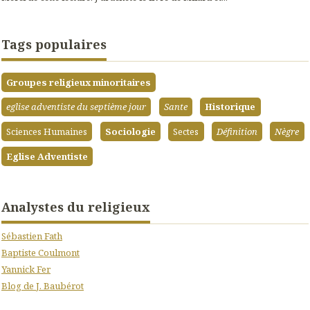
Tags populaires
Groupes religieux minoritaires
eglise adventiste du septième jour
Sante
Historique
Sciences Humaines
Sociologie
Sectes
Définition
Nègre
Eglise Adventiste
Analystes du religieux
Sébastien Fath
Baptiste Coulmont
Yannick Fer
Blog de J. Baubérot