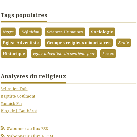
Tags populaires
Nègre
Définition
Sciences Humaines
Sociologie
Eglise Adventiste
Groupes religieux minoritaires
Sante
Historique
eglise adventiste du septième jour
Sectes
Analystes du religieux
Sébastien Fath
Baptiste Coulmont
Yannick Fer
Blog de J. Baubérot
S'abonner au flux RSS
S'abonner au flux ATOM