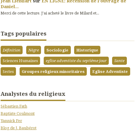
Jean Liebliart
sur
EN LIGNE: Recension de l'ouvrage de
Daniel...
Merci de cette lecture. J'ai acheté le livre de Milard et...
Tags populaires
Définition
Nègre
Sociologie
Historique
Sciences Humaines
eglise adventiste du septième jour
Sante
Sectes
Groupes religieux minoritaires
Eglise Adventiste
Analystes du religieux
Sébastien Fath
Baptiste Coulmont
Yannick Fer
Blog de J. Baubérot