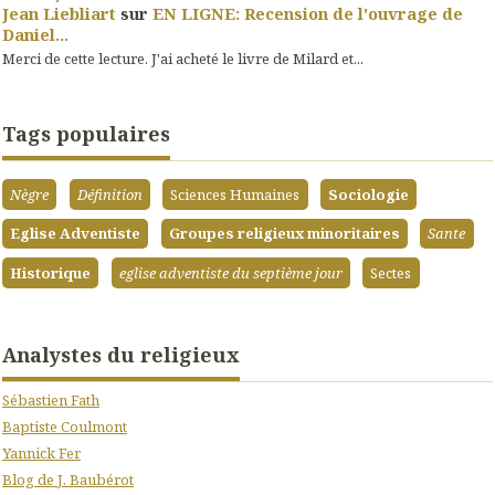
Jean Liebliart
sur
EN LIGNE: Recension de l'ouvrage de
Daniel...
Merci de cette lecture. J'ai acheté le livre de Milard et...
Tags populaires
Nègre
Définition
Sciences Humaines
Sociologie
Eglise Adventiste
Groupes religieux minoritaires
Sante
Historique
eglise adventiste du septième jour
Sectes
Analystes du religieux
Sébastien Fath
Baptiste Coulmont
Yannick Fer
Blog de J. Baubérot