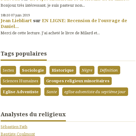
Bonjour, très intéressant, je suis pasteur non...
18h10
07
juin 2019
Jean Liebliart
sur
EN LIGNE: Recension de l'ouvrage de
Daniel...
Merci de cette lecture. J'ai acheté le livre de Milard et...
Tags populaires
Sectes
Sociologie
Historique
Nègre
Définition
Sciences Humaines
Groupes religieux minoritaires
Eglise Adventiste
Sante
eglise adventiste du septième jour
Analystes du religieux
Sébastien Fath
Baptiste Coulmont