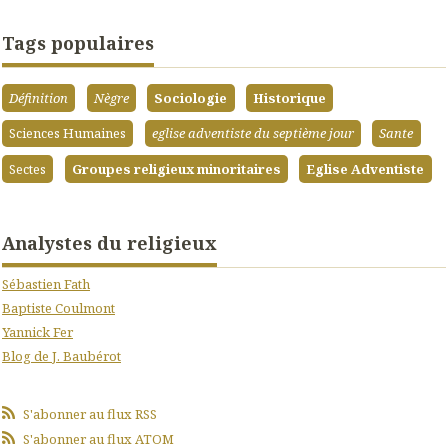
Tags populaires
Définition
Nègre
Sociologie
Historique
Sciences Humaines
eglise adventiste du septième jour
Sante
Sectes
Groupes religieux minoritaires
Eglise Adventiste
Analystes du religieux
Sébastien Fath
Baptiste Coulmont
Yannick Fer
Blog de J. Baubérot
S'abonner au flux RSS
S'abonner au flux ATOM