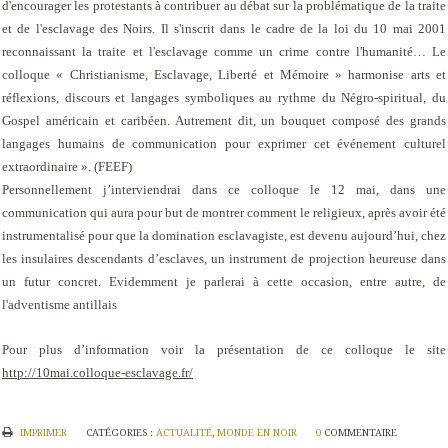
d'encourager les protestants à contribuer au débat sur la problématique de la traite
et de l'esclavage des Noirs. Il s'inscrit dans le cadre de la loi du 10 mai 2001
reconnaissant la traite et l'esclavage comme un crime contre l'humanité… Le
colloque « Christianisme, Esclavage, Liberté et Mémoire » harmonise arts et
réflexions, discours et langages symboliques au rythme du Négro-spiritual, du
Gospel américain et caribéen. Autrement dit, un bouquet composé des grands
langages humains de communication pour exprimer cet événement culturel
extraordinaire ». (FEEF)
Personnellement j’interviendrai dans ce colloque le 12 mai, dans une
communication qui aura pour but de montrer comment le religieux, après avoir été
instrumentalisé pour que la domination esclavagiste, est devenu aujourd’hui, chez
les insulaires descendants d’esclaves, un instrument de projection heureuse dans
un futur concret. Evidemment je parlerai à cette occasion, entre autre, de
l'adventisme antillais
Pour plus d’information voir la présentation de ce colloque le site
http://10mai.colloque-esclavage.fr/
IMPRIMER
CATÉGORIES :
ACTUALITÉ
,
MONDE EN NOIR
0
COMMENTAIRE