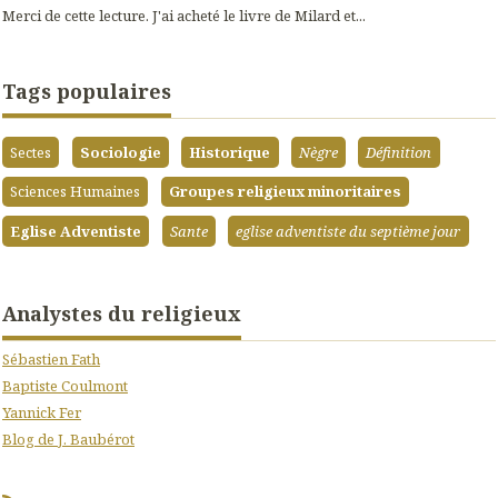
Merci de cette lecture. J'ai acheté le livre de Milard et...
Tags populaires
Sectes
Sociologie
Historique
Nègre
Définition
Sciences Humaines
Groupes religieux minoritaires
Eglise Adventiste
Sante
eglise adventiste du septième jour
Analystes du religieux
Sébastien Fath
Baptiste Coulmont
Yannick Fer
Blog de J. Baubérot