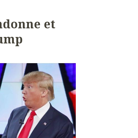
ndonne et
rump