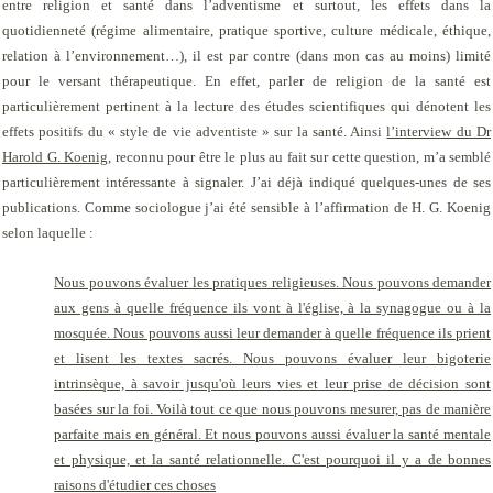
entre religion et santé dans l’adventisme et surtout, les effets dans la
quotidienneté (régime alimentaire, pratique sportive, culture médicale, éthique,
relation à l’environnement…), il est par contre (dans mon cas au moins) limité
pour le versant thérapeutique. En effet, parler de religion de la santé est
particulièrement pertinent à la lecture des études scientifiques qui dénotent les
effets positifs du « style de vie adventiste » sur la santé. Ainsi
l’interview du Dr
Harold G. Koenig
, reconnu pour être le plus au fait sur cette question, m’a semblé
particulièrement intéressante à signaler. J’ai déjà indiqué quelques-unes de ses
publications. Comme sociologue j’ai été sensible à l’affirmation de H. G. Koenig
selon laquelle :
Nous pouvons évaluer les pratiques religieuses. Nous pouvons demander
aux gens à quelle fréquence ils vont à l'église, à la synagogue ou à la
mosquée. Nous pouvons aussi leur demander à quelle fréquence ils prient
et lisent les textes sacrés. Nous pouvons évaluer leur bigoterie
intrinsèque, à savoir jusqu'où leurs vies et leur prise de décision sont
basées sur la foi. Voilà tout ce que nous pouvons mesurer, pas de manière
parfaite mais en général. Et nous pouvons aussi évaluer la santé mentale
et physique, et la santé relationnelle. C'est pourquoi il y a de bonnes
raisons d'étudier ces choses