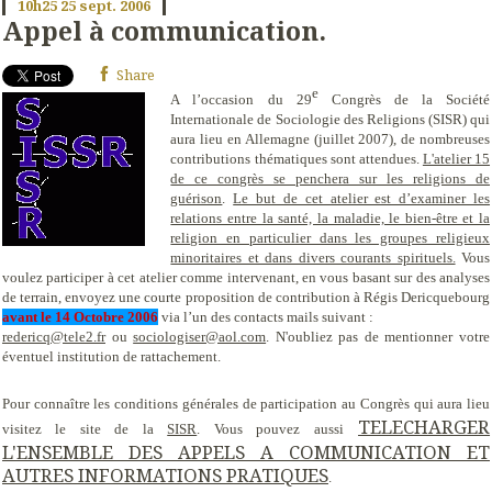
10h25
25
sept. 2006
Appel à communication.
Share
e
A l’occasion du 29
Congrès de la Société
Internationale de Sociologie des Religions (SISR) qui
aura lieu en Allemagne (juillet 2007), de nombreuses
contributions thématiques sont attendues.
L'atelier 15
de ce congrès se penchera sur les religions de
guérison
.
Le but de cet atelier est d’examiner les
relations entre la santé, la maladie, le bien-être et la
religion en particulier dans les groupes religieux
minoritaires et dans divers courants spirituels.
Vous
voulez participer à cet atelier comme intervenant, en vous basant sur des analyses
de terrain, envoyez une courte proposition de contribution à Régis Dericquebourg
avant le 14 Octobre 2006
via l’un des contacts mails suivant :
redericq@tele2.fr
ou
sociologiser@aol.com
. N'oubliez pas de mentionner votre
éventuel institution de rattachement.
Pour connaître les conditions générales de participation au Congrès qui aura lieu
TELECHARGER
visitez le site de la
SISR
. Vous pouvez aussi
L'ENSEMBLE DES APPELS A COMMUNICATION ET
AUTRES INFORMATIONS PRATIQUES
.