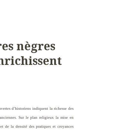
res nègres
enrichissent
ertes d’historiens indiquent la richesse des
 anciennes. Sur le plan religieux la mise en
 et de la densité des pratiques et croyances