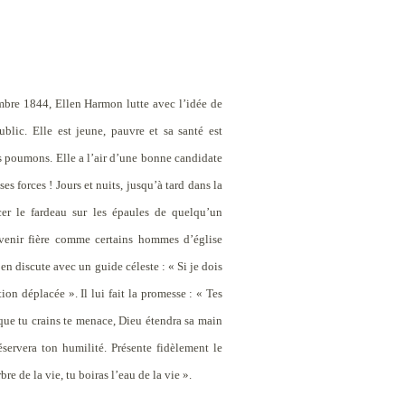
mbre 1844, Ellen Harmon lutte avec l’idée de
lic. Elle est jeune, pauvre et sa santé est
es poumons. Elle a l’air d’une bonne candidate
es forces ! Jours et nuits, jusqu’à tard dans la
cer le fardeau sur les épaules de quelqu’un
evenir fière comme certains hommes d’église
en discute avec un guide céleste : « Si je dois
on déplacée ». Il lui fait la promesse : « Tes
 que tu crains te menace, Dieu étendra sa main
 préservera ton humilité. Présente fidèlement le
re de la vie, tu boiras l’eau de la vie ».