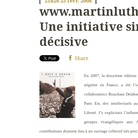
21h26
25
févr. 2008
www.martinluthe
Une initiative s
décisive
Share
En 2007, la deuxième édition d
négrière en France, a été l’
collaboratrice Bouchara Delaba
Paris Est, des intellectuels 
Liberté. J’y explicitais l’influ
groupes évangéliques aux An
contributions donnera lieu à un ouvrage collectif très pr