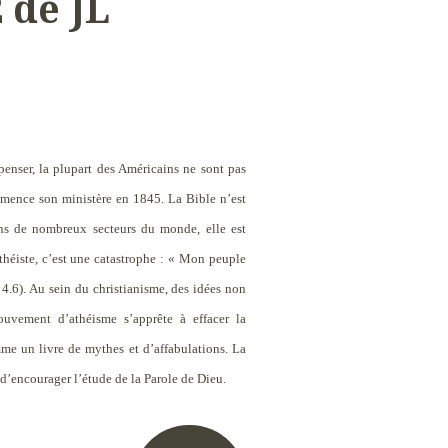
 de JL
penser, la plupart des Américains ne sont pas
ence son ministère en 1845. La Bible n’est
ns de nombreux secteurs du monde, elle est
héiste, c’est une catastrophe :
« Mon peuple
4.6). Au sein du christianisme, des idées non
ouvement d’athéisme s’apprête à effacer la
me un livre de mythes et d’affabulations. La
d’encourager l’étude de la Parole de Dieu.