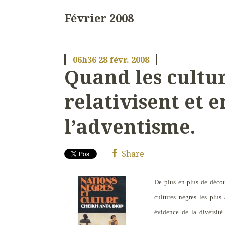
Février 2008
06h36
28
févr. 2008
Quand les cultu
relativisent et 
l’adventisme.
Share
De plus en plus de découv
cultures nègres les plus
évidence de la diversité