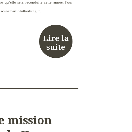
rme qu’elle sera reconduite cette année. Pour
e
www.martinlutherking.fr
.
Lire la
suite
e mission