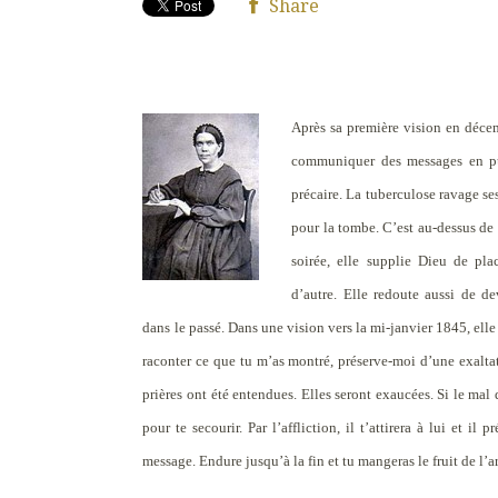
Share
Après sa première vision en déce
communiquer des messages en pub
précaire. La tuberculose ravage s
pour la tombe. C’est au-dessus de s
soirée, elle supplie Dieu de pla
d’autre. Elle redoute aussi de d
dans le passé. Dans une vision vers la mi-janvier 1845, elle 
raconter ce que tu m’as montré, préserve-moi d’une exaltati
prières ont été entendues. Elles seront exaucées. Si le mal
pour te secourir. Par l’affliction, il t’attirera à lui et il
message. Endure jusqu’à la fin et tu mangeras le fruit de l’arb