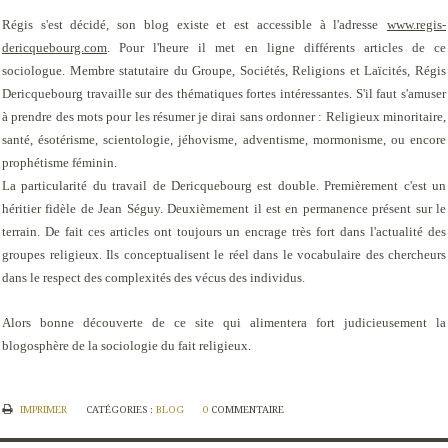
Régis s'est décidé, son blog existe et est accessible à l'adresse
www.regis-
dericquebourg.com
. Pour l'heure il met en ligne différents articles de ce
sociologue. Membre statutaire du Groupe, Sociétés, Religions et Laïcités, Régis
Dericquebourg travaille sur des thématiques fortes intéressantes. S'il faut s'amuser
à prendre des mots pour les résumer je dirai sans ordonner : Religieux minoritaire,
santé, ésotérisme, scientologie, jéhovisme, adventisme, mormonisme, ou encore
prophétisme féminin.
La particularité du travail de Dericquebourg est double. Premièrement c'est un
héritier fidèle de Jean Séguy. Deuxièmement il est en permanence présent sur le
terrain. De fait ces articles ont toujours un encrage très fort dans l'actualité des
groupes religieux. Ils conceptualisent le réel dans le vocabulaire des chercheurs
dans le respect des complexités des vécus des individus.
Alors bonne découverte de ce site qui alimentera fort judicieusement la
blogosphère de la sociologie du fait religieux.
IMPRIMER
CATÉGORIES :
BLOG
0
COMMENTAIRE