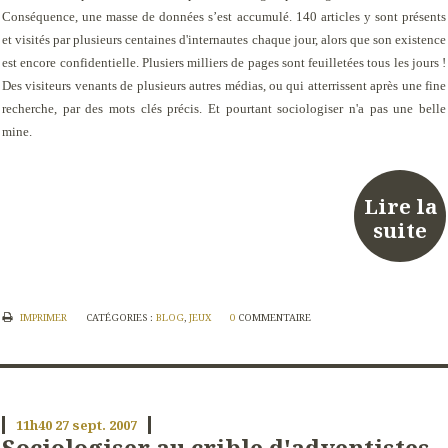
Conséquence, une masse de données s’est accumulé. 140 articles y sont présents
et visités par plusieurs centaines d'internautes chaque jour, alors que son existence
est encore confidentielle. Plusiers milliers de pages sont feuilletées tous les jours !
Des visiteurs venants de plusieurs autres médias, ou qui atterrissent après une fine
recherche, par des mots clés précis. Et pourtant sociologiser n'a pas une belle
mine.
Lire la
suite
IMPRIMER
CATÉGORIES :
BLOG
,
JEUX
0
COMMENTAIRE
11h40
27
sept. 2007
Sociologiser au crible d'adventistes